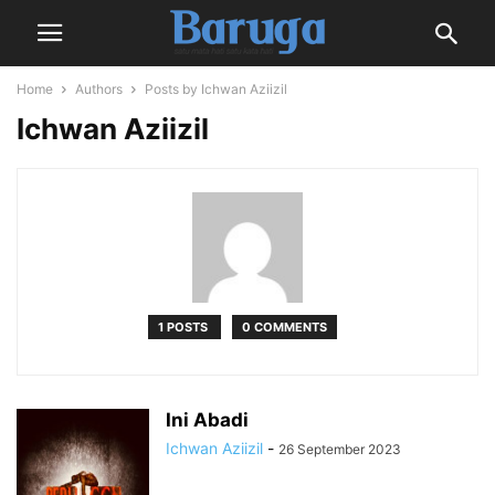
Home
Authors
Posts by Ichwan Aziizil
Ichwan Aziizil
1 POSTS
0 COMMENTS
Ini Abadi
Ichwan Aziizil
-
26 September 2023