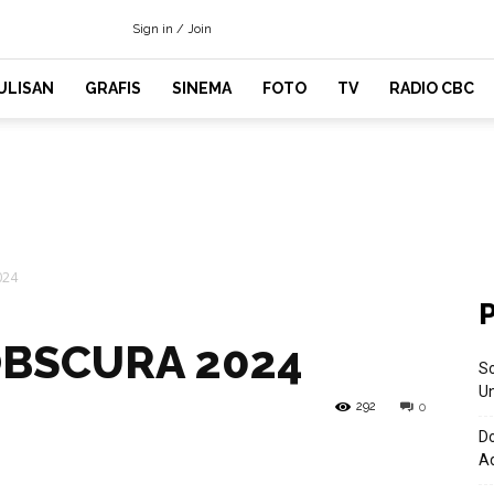
Sign in / Join
ULISAN
GRAFIS
SINEMA
FOTO
TV
RADIO CBC
024
OBSCURA 2024
So
U
292
0
D
nterest
WhatsApp
Ad