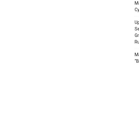
M
Cy
Up
S
Gr
R
Ma
“B