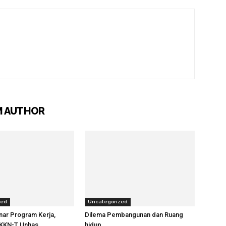
M AUTHOR
zed
Uncategorized
nar Program Kerja,
Dilema Pembangunan dan Ruang
KKN-T Unhas
hidup