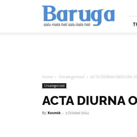
Baruga.id
T
Home
Uncategorized
ACTA DIURNA OBSCURA 2
Uncategorized
ACTA DIURNA 
By
Kosmik
-
3 October 2024
Facebook
Twitter
Pi