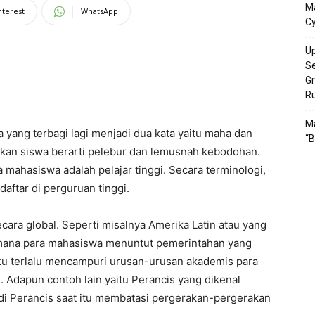
M
nterest
WhatsApp
Cy
Up
S
Gr
R
Ma
yang terbagi lagi menjadi dua kata yaitu maha dan
“B
ngkan siswa berarti pelebur dan lemusnah kebodohan.
 mahasiswa adalah pelajar tinggi. Secara terminologi,
aftar di perguruan tinggi.
ra global. Seperti misalnya Amerika Latin atau yang
mana para mahasiswa menuntut pemerintahan yang
itu terlalu mencampuri urusan-urusan akademis para
 Adapun contoh lain yaitu Perancis yang dikenal
i Perancis saat itu membatasi pergerakan-pergerakan