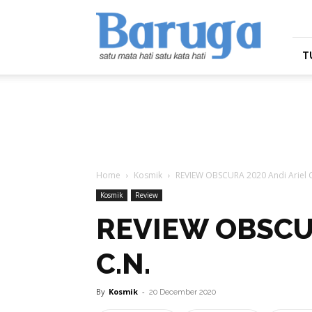
Baruga.id
T
Home
Kosmik
REVIEW OBSCURA 2020 Andi Ariel C
Kosmik
Review
REVIEW OBSCUR
C.N.
By
Kosmik
-
20 December 2020