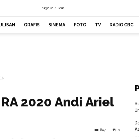
Sign in / Join
ULISAN
GRAFIS
SINEMA
FOTO
TV
RADIO CBC
.N.
A 2020 Andi Ariel
So
U
D
Ad
807
0